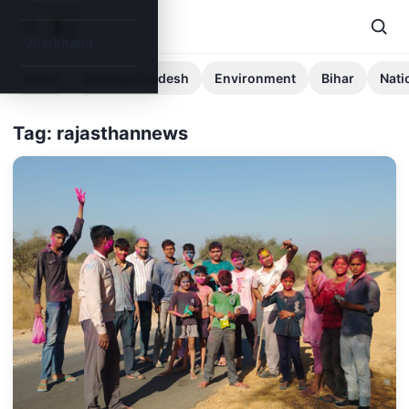
Jharkhand
News
Madhya Pradesh
Environment
Bihar
Nati
Tag: rajasthannews