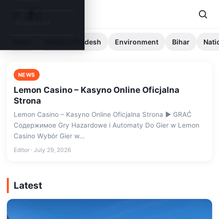
Jharkhand
News
Madhya Pradesh
Environment
Bihar
Nati
NEWS
Lemon Casino – Kasyno Online Oficjalna
Strona
Lemon Casino – Kasyno Online Oficjalna Strona ▶️ GRAĆ
Содержимое Gry Hazardowe i Automaty Do Gier w Lemon
Casino Wybór Gier w…
Editor · July 29, 2026
Latest