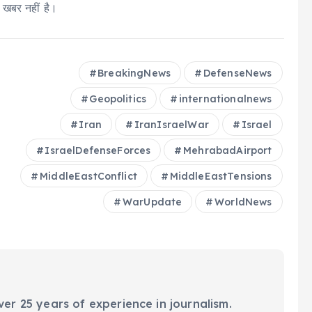
ी खबर नहीं है।
BreakingNews
DefenseNews
Geopolitics
internationalnews
Iran
IranIsraelWar
Israel
IsraelDefenseForces
MehrabadAirport
MiddleEastConflict
MiddleEastTensions
WarUpdate
WorldNews
ver 25 years of experience in journalism.