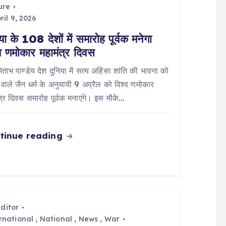
ure
ril 9, 2026
या के 108 देशों में समारोह पूर्वक मनेगा
्व णमोकार महामंत्र दिवस
ताभ पाण्डेय देश दुनिया में सत्य अहिंसा शांति की भावना को
े वाले जैन धर्म के अनुयायी 9 अप्रैल को विश्व णमोकार
त्र दिवस समारोह पूर्वक मनाएंगे। इस मौके…
tinue reading
ditor
rnational
,
National
,
News
,
War