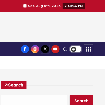
Sat. Aug 8th, 2026
2:40:37 PM
Search
Search