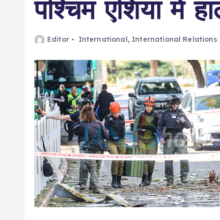
पश्चिम एशिया में ह
Editor
International
,
International Relations