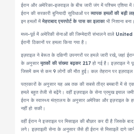
ईरान और अमेरिका-इजराइल के बीच जारी जंग में पश्चिम एशिया में
ईरान की सरकारी बुनियादी सुविधाओं पर
व्यापक हमलों की बड़ी ल
इन हमलों में
मेहराबाद एयरपोर्ट के पास का इलाका
भी निशाना बना
मध्य-पूर्व में अमेरिकी सेनाओं की जिम्मेदारी संभालने वाले
United
ईरानी ठिकानों पर हमला किया गया है।
इज़राइल ने बेरूत के दक्षिणी उपनगरों पर हमले जारी रखे, जहां ईरान
के अनुसार
मृतकों की संख्या बढ़कर 217
हो गई है। इज़राइल ने प
जिसमें कम से कम 9 लोगों की मौत हुई। कल तेहरान पर इज़राइल 
पत्रकारों के अनुसार यह अब तक की सबसे तीव्र बमबारी में से एक 
हमले बहुत तेजी से बढ़ेंगे। वहीं इज़राइल के सेना प्रमुख इया
ईरान के स्वास्थ्य मंत्रालय के अनुसार अमेरिका और इज़राइल के हमल
नहीं हो सकी।
वहीं ईरान ने इजराइल पर मिसाइल की बौछार कर दी है जिसके बाद 
लगे। इज़राइली सेना के अनुसार जैसे ही ईरान से मिसाइलें दागे जान