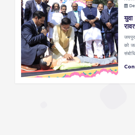
De
युवा
राव
जयपुर
को जल
संबोध
Con