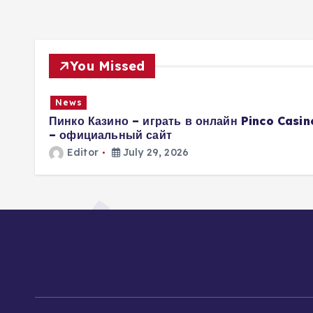
You Missed
News
a
Пинко Казино – играть в онлайн Pinco Casin
– официальный сайт
Editor
July 29, 2026