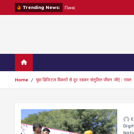
S
Trending News:
П
и
н
к
о
К
k
i
p
t
o
c
o
News
Madhya Pradesh
Envi
n
t
Home
युवा डिजिटल विकारों से दूर रहकर संतुलित जीवन जीएं : रावत
e
n
t
E
Digi
Nati