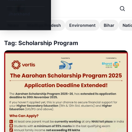
Jharkhand
News
Madhya Pradesh
Environment
Bihar
Nati
Tag: Scholarship Program