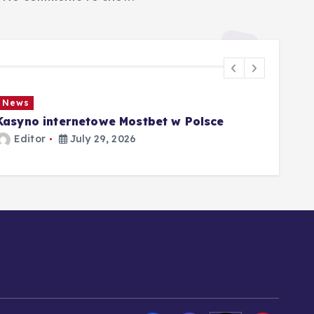
News
New
Kasyno internetowe Mostbet w Polsce
Azər
Giriş
Editor
July 29, 2026
Ed