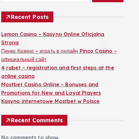
Recent Posts
Lemon Casino – Kasyno Online Oficjalna
Strona
Пинко Казино – играть в онлайн Pinco Casino –
официальный сайт
4 rabet – registration and first steps at the
online casino
Mostbet Casino Online – Bonuses and
Promotions for New and Loyal Players
Kasyno internetowe Mostbet w Polsce
Recent Comments
No comments to show.