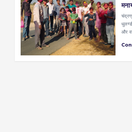
मनाय
चंद्र
धुलण्
और व
Con