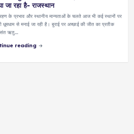
ा जा रहा है- राजस्थान
ग्रहण के प्रभाव और स्थानीय मान्यताओं के चलते आज भी कई स्थानों पर
डी धूमधाम से मनाई जा रही है। बुराई पर अच्छाई की जीत का प्रतीक
संत ऋतु…
tinue reading