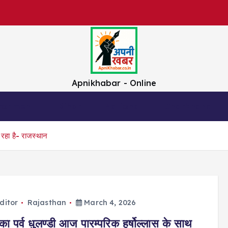
Apnikhabar - Online
ronment
Bihar
National
Jharkhand
 रहा है- राजस्थान
ditor
Rajasthan
March 4, 2026
 का पर्व धुलण्डी आज पारम्परिक हर्षोल्लास के साथ