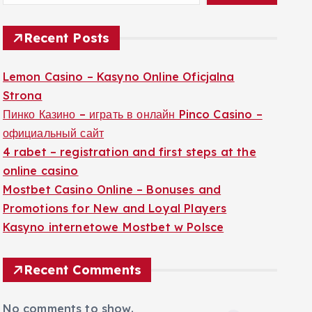
Recent Posts
Lemon Casino – Kasyno Online Oficjalna
Strona
Пинко Казино – играть в онлайн Pinco Casino –
официальный сайт
4 rabet – registration and first steps at the
online casino
Mostbet Casino Online – Bonuses and
Promotions for New and Loyal Players
Kasyno internetowe Mostbet w Polsce
Recent Comments
No comments to show.