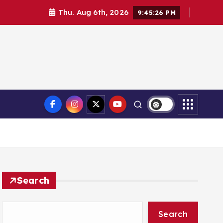
Thu. Aug 6th, 2026
9:45:27 PM
Search
Search