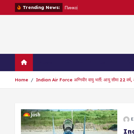
S
Trending News:
П
и
н
к
о
К
k
i
p
t
o
c
o
News
Madhya Pradesh
Envi
n
t
Home
Indian Air Force अग्निवीर वायु भर्ती: आयु सीमा 22 वर्ष,
e
n
t
E
Ind