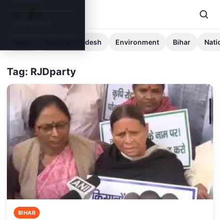
Jharkhand
News
Madhya Pradesh
Environment
Bihar
Nati
Tag: RJDparty
BIHAR