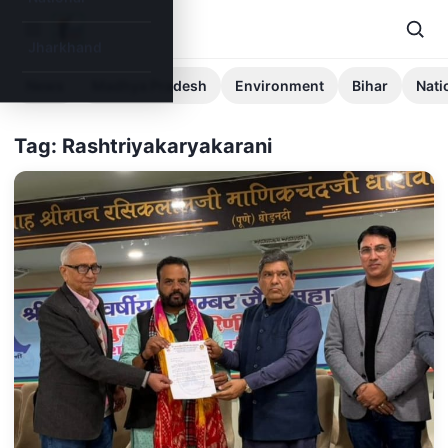
Jharkhand
News
Madhya Pradesh
Environment
Bihar
Nati
Tag: Rashtriyakaryakarani