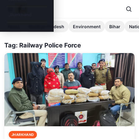
Jharkhand
News
Madhya Pradesh
Environment
Bihar
Nati
Tag: Railway Police Force
JHARKHAND