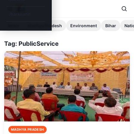
Jharkhand
News
Madhya Pradesh
Environment
Bihar
Nati
Tag: PublicService
MADHYA PRADESH