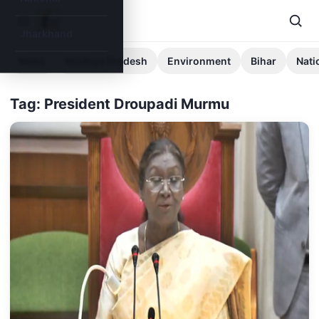
Jharkhand
News
Madhya Pradesh
Environment
Bihar
Nati
Tag: President Droupadi Murmu