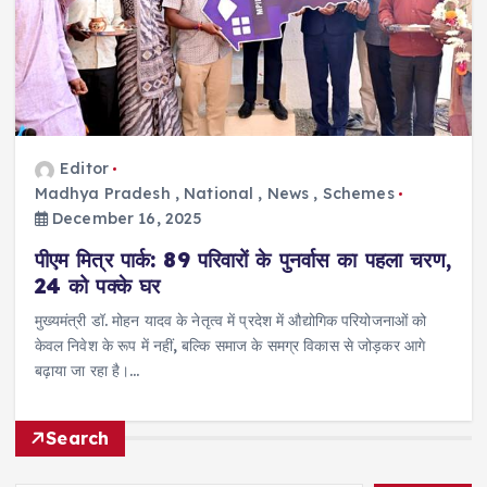
Editor
Madhya Pradesh
,
National
,
News
,
Schemes
December 16, 2025
पीएम मित्र पार्क: 89 परिवारों के पुनर्वास का पहला चरण,
24 को पक्के घर
मुख्यमंत्री डॉ. मोहन यादव के नेतृत्व में प्रदेश में औद्योगिक परियोजनाओं को
केवल निवेश के रूप में नहीं, बल्कि समाज के समग्र विकास से जोड़कर आगे
बढ़ाया जा रहा है।…
Search