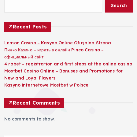
Search
Recent Posts
Lemon Casino – Kasyno Online Oficjalna Strona
Пинко Казино – играть в онлайн Pinco Casino –
официальный сайт
4 rabet – registration and first steps at the online casino
Mostbet Casino Online – Bonuses and Promotions for
New and Loyal Players
Kasyno internetowe Mostbet w Polsce
Recent Comments
No comments to show.