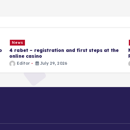
News
o
4 rabet – registration and first steps at the
online casino
Editor
July 29, 2026