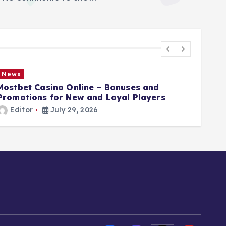
News
New
Mostbet Casino Online – Bonuses and
Kasy
Promotions for New and Loyal Players
Ed
Editor
July 29, 2026