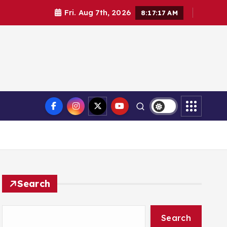
Fri. Aug 7th, 2026
8:17:17 AM
Search
Search