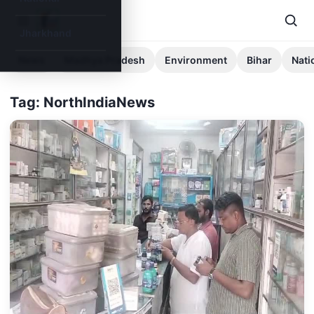
Jharkhand
News
Madhya Pradesh
Environment
Bihar
Nati
Tag: NorthIndiaNews