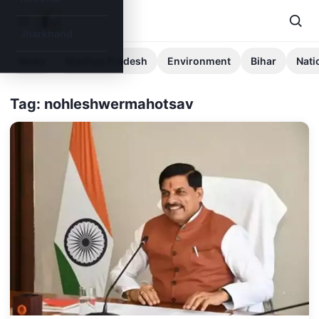
Jharkhand
News
Madhya Pradesh
Environment
Bihar
Nati
Tag: nohleshwermahotsav