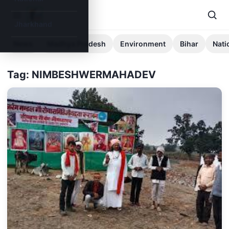
Jharkhand
News
Madhya Pradesh
Environment
Bihar
Nati
Tag: NIMBESHWERMAHADEV