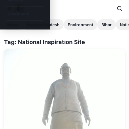
Jharkhand
News
Madhya Pradesh
Environment
Bihar
Nati
Tag: National Inspiration Site