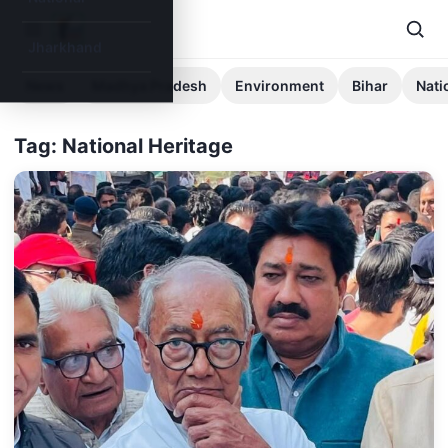
Jharkhand
News
Madhya Pradesh
Environment
Bihar
Nati
Tag: National Heritage