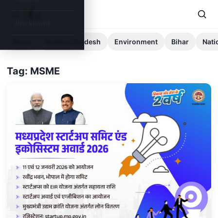
Jharkhand
News
Madhya Pradesh
Environment
Bihar
Nati
Tag: MSME