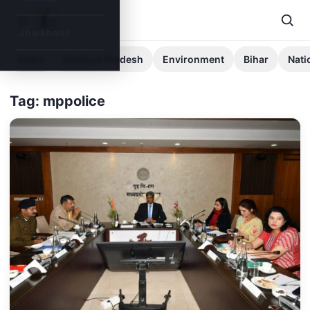
Jharkhand
News
Madhya Pradesh
Environment
Bihar
Nati
Tag: mppolice