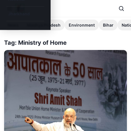
Jharkhand
News
Madhya Pradesh
Environment
Bihar
Nati
Tag: Ministry of Home