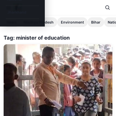
Jharkhand
News
Madhya Pradesh
Environment
Bihar
Nati
Tag: minister of education