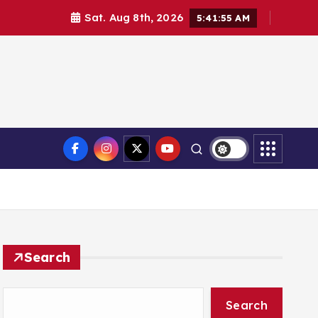
Sat. Aug 8th, 2026
5:41:56 AM
Search
Search