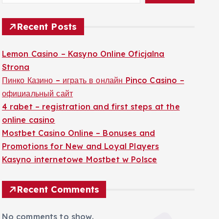
Recent Posts
Lemon Casino – Kasyno Online Oficjalna
Strona
Пинко Казино – играть в онлайн Pinco Casino –
официальный сайт
4 rabet – registration and first steps at the
online casino
Mostbet Casino Online – Bonuses and
Promotions for New and Loyal Players
Kasyno internetowe Mostbet w Polsce
Recent Comments
No comments to show.