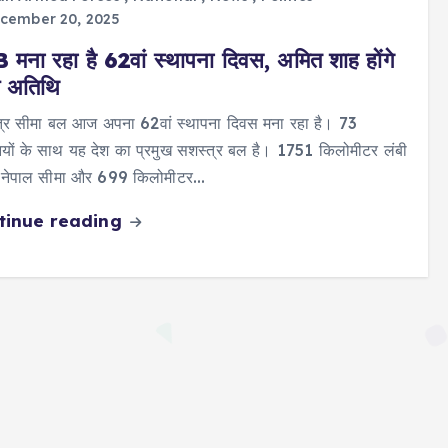
cember 20, 2025
मना रहा है 62वां स्थापना दिवस, अमित शाह होंगे
य अतिथि
्र सीमा बल आज अपना 62वां स्थापना दिवस मना रहा है। 73
ियों के साथ यह देश का प्रमुख सशस्त्र बल है। 1751 किलोमीटर लंबी
-नेपाल सीमा और 699 किलोमीटर…
tinue reading