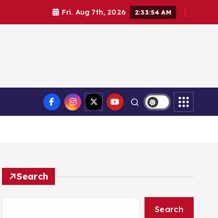
Fri. Aug 7th, 2026
2:33:54 AM
Search
Search