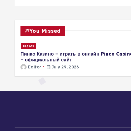
You Missed
News
ино – играть в онлайн Pinco Casino
4 rabet – regi
льный сайт
online casino
July 29, 2026
Editor
Ju