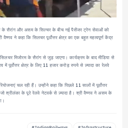
म के सैरांग और असम के सिल्‍चर के बीच नई पैसेंजर ट्रेन सेवाओं को
ष्णव ने कहा कि सिलचर पूर्वोत्तर क्षेत्र का एक बहुत महत्वपूर्ण केंद्र
ि सिलचर मिजोरम के सैरांग से जुड़ जाएगा। कार्यक्रम के बाद मीडिया से
व में पूर्वोत्तर क्षेत्र के लिए 11 हजार करोड़ रुपये से ज़्यादा का रेलवे
योजनाएं चल रही हैं। उन्होंने कहा कि पिछले 11 सालों में पूर्वोत्तर
 श्रीलंका के पूरे रेलवे नेटवर्क से ज़्यादा है। श्री वैष्‍णव ने असम के
या।
IndianRailways
Infrastructure