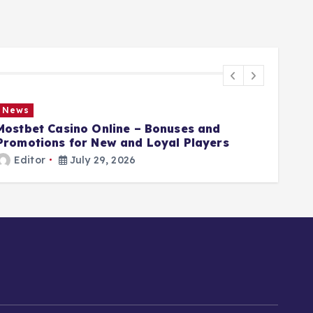
News
line – Bonuses and
Kasyno internetowe Mo
w and Loyal Players
Editor
July 29, 202
, 2026