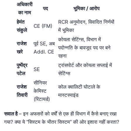
अधिकारी
पद
भूमिका / आरोप
का नाम
हेमंत
RCR अनुमोदन, विवादित निर्णयों
CE (FM)
संकुले
में भूमिका
कोयला सेटिंग्स, विभाग में
राजेश
पूर्व SE, अब
पदोन्नति के बावजूद पद पर बने
खरे
Addl. CE
रहना
पुष्पेंद्र
ट्रांसपोर्ट और कोयला सप्लाई में
SE
पटेल
सेटिंग्स
सीनियर
राजेश
कोल क्वालिटी घोटाले के
केमिस्ट
तिवारी
मास्टरमाइंड
(रिटायर्ड)
सवाल है
– इन अफसरों को वर्षों से एक ही विभाग में कैसे बनाए रखा
गया? क्या ये “सिस्टम के भीतर सिस्टम” की ओर इशारा नहीं करता?