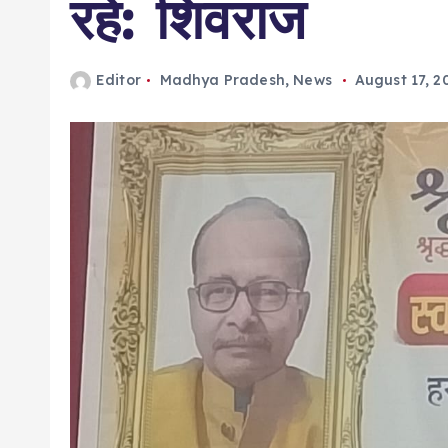
रहे: शिवराज
Editor
Madhya Pradesh
,
News
August 17, 2