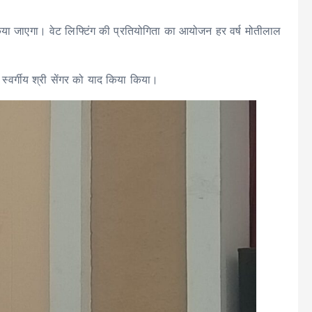
म किया जाएगा। वेट लिफ्टिंग की प्रतियोगिता का आयोजन हर वर्ष मोतीलाल
स्वर्गीय श्री सेंगर को याद किया किया।