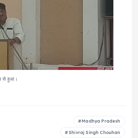
शन से हुआ।
Madhya Pradesh
Shivraj Singh Chouhan