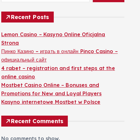
Recent Posts
Lemon Casino – Kasyno Online Oficjalna
Strona
Пинко Казино – играть в онлайн Pinco Casino –
официальный сайт
4 rabet – registration and first steps at the
online casino
Mostbet Casino Online – Bonuses and
Promotions for New and Loyal Players
Kasyno internetowe Mostbet w Polsce
Recent Comments
No comments to show.