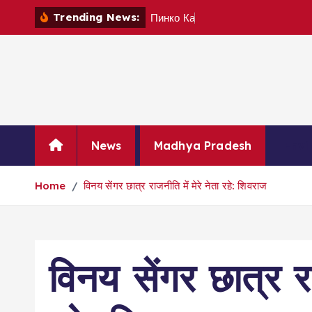
S
Trending News:
П
и
н
к
о
К
а
з
и
н
о
–
и
г
р
а
k
i
p
t
o
c
o
News
Madhya Pradesh
Envi
n
t
Home
विनय सेंगर छात्र राजनीति में मेरे नेता रहे: शिवराज
e
n
t
विनय सेंगर छात्र रा