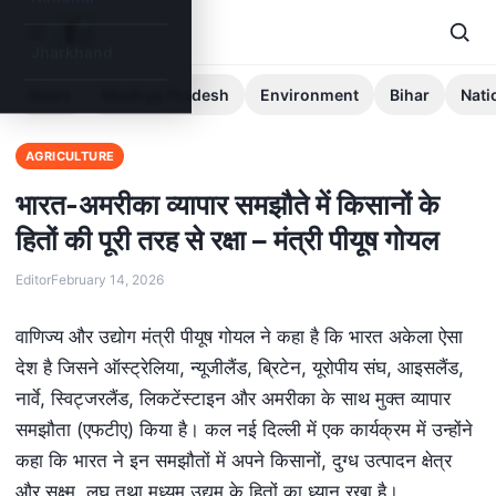
Jharkhand
News
Madhya Pradesh
Environment
Bihar
Nati
AGRICULTURE
भारत-अमरीका व्यापार समझौते में किसानों के
हितों की पूरी तरह से रक्षा – मंत्री पीयूष गोयल
Editor
February 14, 2026
वाणिज्‍य और उद्योग मंत्री पीयूष गोयल ने कहा है कि भारत अकेला ऐसा
देश है जिसने ऑस्‍ट्रेलिया, न्‍यूजीलैंड, ब्रिटेन, यूरोपीय संघ, आइसलैंड,
नार्वे, स्विट्जरलैंड, लिकटेंस्टाइन और अमरीका के साथ मुक्‍त व्‍यापार
समझौता (एफटीए) किया है। कल नई दिल्‍ली में एक कार्यक्रम में उन्‍होंने
कहा कि भारत ने इन समझौतों में अपने किसानों, दुग्‍ध उत्‍पादन क्षेत्र
और सूक्ष्‍म, लघु तथा मध्‍यम उद्यम के हितों का ध्‍यान रखा है।