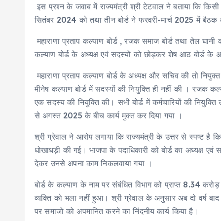
इस प्रश्न के जवाब में राज्यमंत्री श्री टेटवाल ने बताया कि किसी 
सितंबर 2024 को तथा तीन बोर्ड ने फरवरी-मार्च 2025 में बैठक
महाराणा प्रताप कल्याण बोर्ड , रजक समाज बोर्ड तथा तेल घानी क
कल्याण बोर्ड के अध्यक्ष एवं सदस्यों को छोड़कर शेष आठ बोर्ड के अ
महाराणा प्रताप कल्याण बोर्ड के अध्यक्ष और सचिव की तो नियुक
मीनेष कल्याण बोर्ड में सदस्यों की नियुक्ति ही नहीं की । रजक कल
एक सदस्य की नियुक्ति की। सभी बोर्ड में कर्मचारियों की नियुक्त
से अगस्त 2025 के बीच कार्य मुक्त कर दिया गया ।
श्री ग्रेवाल ने आरोप लगाया कि राज्यमंत्री के उत्तर से स्पष्ट ह
धोखाधड़ी की गई। भाजपा के पदाधिकारी को बोर्ड का अध्यक्ष एवं सद
देकर उनसे अपना काम निकलवाया गया ।
बोर्ड के कल्याण के नाम पर संबंधित विभाग को प्राप्त 8.34 करोड
व्यक्ति को भला नहीं हुआ। श्री ग्रेवाल के अनुसार अब दो वर्ष बाद स
पर समाजो को अपमानित करने का निंदनीय कार्य किया है।