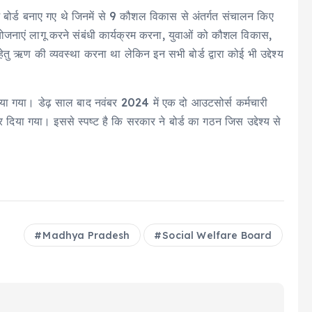
ज बोर्ड बनाए गए थे जिनमें से 9 कौशल विकास से अंतर्गत संचालन किए
योजनाएं लागू करने संबंधी कार्यक्रम करना, युवाओं को कौशल विकास,
ेतु ऋण की व्यवस्था करना था लेकिन इन सभी बोर्ड द्वारा कोई भी उद्देश्य
िया गया। डेढ़ साल बाद नवंबर 2024 में एक दो आउटसोर्स कर्मचारी
कर दिया गया। इससे स्पष्ट है कि सरकार ने बोर्ड का गठन जिस उद्देश्य से
Madhya Pradesh
Social Welfare Board