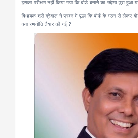
इसका परीक्षण नहीं किया गया कि बोर्ड बनाने का उद्देश्य पूरा हुआ य
विधायक श्री ग्रेवाल ने प्रश्न में पूछा कि बोर्ड के गठन से लेकर ब
क्या रणनीति तैयार की गई ?