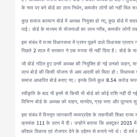
के नाम पर बने बोर्ड का लाभ निर्धन, कमजोर लोगों को नहीं मिल 
कुछ समाज कल्याण बोर्ड में अध्यक्ष नियुक्त हो गए, कुछ बोर्ड में स
पाई। बोर्ड के माध्यम से योजनाओं का लाभ गरीब, कमजोर लोगों तक 
इस संबंध में राज्य विधानसभा में प्रश्न पूछने वाले विधायक प्रताप
पिछले 2 साल में सरकार ने एक रुपया भी नहीं दिया है। बोर्ड के 
जो बोर्ड गठित हुए उनमें अध्यक्ष की नियुक्ति हो गई उनको वाहन,
लाभ बोर्ड की किसी योजना से आम आदमी को मिला हो। विधायक श्री
समाज आधारित बोर्ड बनाए गए। इनके लिये कुल 8.34 करोड रूप
स्वीकृति के बाद भी इनमें से किसी भी बोर्ड को कोई राशि नहीं 
विभिन्न बोर्ड के अध्यक्ष को वाहन, मानदेय, ग्रह भत्ता और दूरभाष 
इस संबंध में विस्तृत जानकारी मध्यप्रदेश के तकनीकी शिक्षा राज्य
क्रमांक 111 के उत्तर में दी। उन्होंने बताया कि अक्टूबर 2023 मे
कौशल विकास एवं रोजगार देने के उद्देश्य से बनाये गये थे। दो वर्