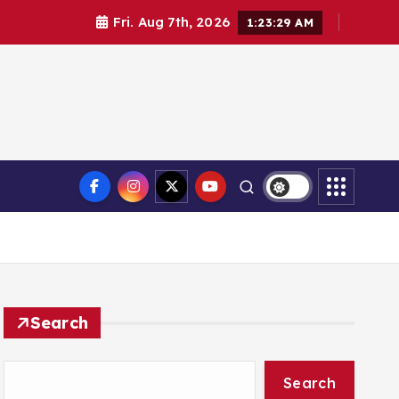
Fri. Aug 7th, 2026
1:23:30 AM
Search
Search