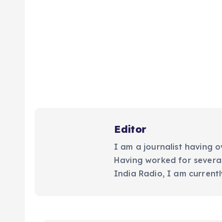
Editor
I am a journalist having o
Having worked for several
India Radio, I am currentl