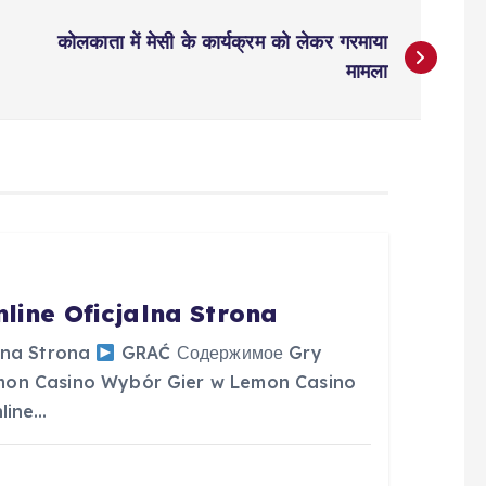
कोलकाता में मेसी के कार्यक्रम को लेकर गरमाया
मामला
line Oficjalna Strona
lna Strona
GRAĆ Содержимое Gry
mon Casino Wybór Gier w Lemon Casino
nline…