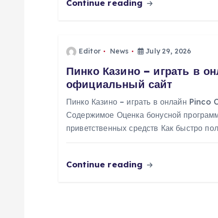
g
Continue reading
a
Editor
News
July 29, 2026
t
Пинко Казино – играть в о
официальный сайт
i
Пинко Казино – играть в онлайн Pinco
o
Содержимое Оценка бонусной программ
приветственных средств Как быстро по
n
Continue reading