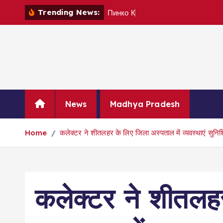
S
Trending News:
П
и
н
к
о
К
а
з
и
н
о
k
i
p
t
o
c
o
News
Madhya Pradesh
Envi
n
t
Home
कलेक्टर ने शीतलहर के लिए जिला अस्पताल में व्यवस्थाएं सुनिश्
e
n
t
कलेक्टर ने शीतलह