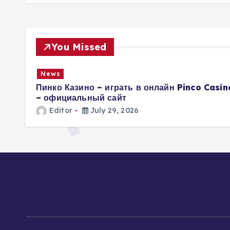
You Missed
News
a
Пинко Казино – играть в онлайн Pinco Casin
– официальный сайт
Editor
July 29, 2026