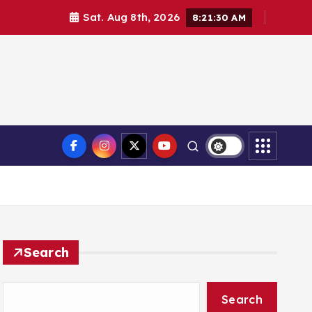
Sat. Aug 8th, 2026
8:21:30 AM
Search
Search