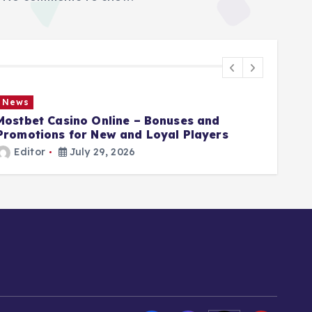
News
New
Mostbet Casino Online – Bonuses and
Kasy
Promotions for New and Loyal Players
Ed
Editor
July 29, 2026