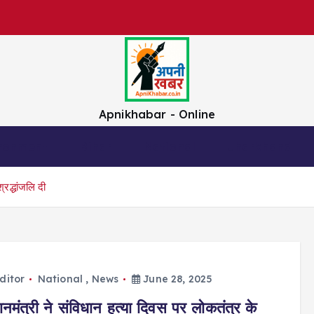
Apnikhabar - Online
ronment
Bihar
National
Jharkhand
्रद्धांजलि दी
ditor
National
,
News
June 28, 2025
ानमंत्री ने संविधान हत्या दिवस पर लोकतंत्र के