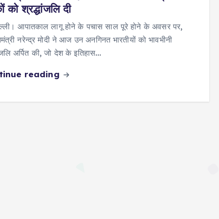
कों को श्रद्धांजलि दी
ल्ली। आपातकाल लागू होने के पचास साल पूरे होने के अवसर पर,
नमंत्री नरेन्द्र मोदी ने आज उन अनगिनत भारतीयों को भावभीनी
धांजलि अर्पित की, जो देश के इतिहास…
tinue reading