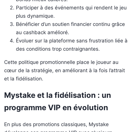
Participer à des événements qui rendent le jeu
plus dynamique.
Bénéficier d’un soutien financier continu grâce
au cashback amélioré.
Évoluer sur la plateforme sans frustration liée à
des conditions trop contraignantes.
Cette politique promotionnelle place le joueur au
cœur de la stratégie, en améliorant à la fois l’attrait
et la fidélisation.
Mystake et la fidélisation : un
programme VIP en évolution
En plus des promotions classiques, Mystake