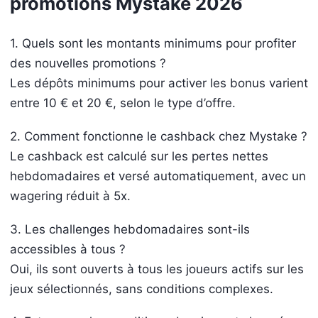
promotions Mystake 2026
1. Quels sont les montants minimums pour profiter
des nouvelles promotions ?
Les dépôts minimums pour activer les bonus varient
entre 10 € et 20 €, selon le type d’offre.
2. Comment fonctionne le cashback chez Mystake ?
Le cashback est calculé sur les pertes nettes
hebdomadaires et versé automatiquement, avec un
wagering réduit à 5x.
3. Les challenges hebdomadaires sont-ils
accessibles à tous ?
Oui, ils sont ouverts à tous les joueurs actifs sur les
jeux sélectionnés, sans conditions complexes.