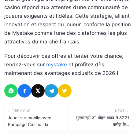
casino répond aux attentes d’une communauté de
joueurs exigeants et fidèles. Cette stratégie, alliant
innovation et respect du joueur, conforte la position
de Mystake comme l’une des plateformes les plus
attractives du marché français.
Pour découvrir ces offres et tenter votre chance,
rendez-vous sur
mystake
et profitez dès
maintenant des avantages exclusifs de 2026 !
← PREVIOUS
NEXT →
Jouer sur mobile avec
मुख्यमंत्री डॉ. मोहन यादव ने 87.21
Pampago Casino : la…
करोड़ के…