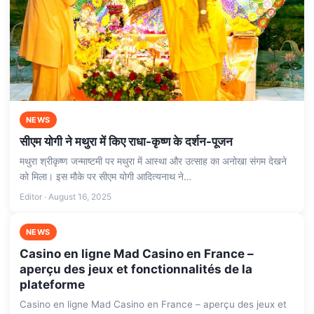
NEWS
सीएम योगी ने मथुरा में किए राधा-कृष्ण के दर्शन-पूजन
मथुरा श्रीकृष्ण जन्माष्टमी पर मथुरा में आस्था और उत्साह का अनोखा संगम देखने
को मिला। इस मौके पर सीएम योगी आदित्यनाथ ने…
Editor · August 16, 2025
NEWS
Casino en ligne Mad Casino en France –
aperçu des jeux et fonctionnalités de la
plateforme
Casino en ligne Mad Casino en France – aperçu des jeux et