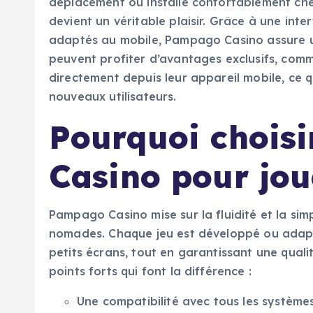
déplacement ou installé confortablement che
devient un véritable plaisir. Grâce à une inte
adaptés au mobile, Pampago Casino assure un
peuvent profiter d’avantages exclusifs, com
directement depuis leur appareil mobile, ce q
nouveaux utilisateurs.
Pourquoi chois
Casino pour jou
Pampago Casino mise sur la fluidité et la simpl
nomades. Chaque jeu est développé ou adapté
petits écrans, tout en garantissant une quali
points forts qui font la différence :
Une compatibilité avec tous les systèmes