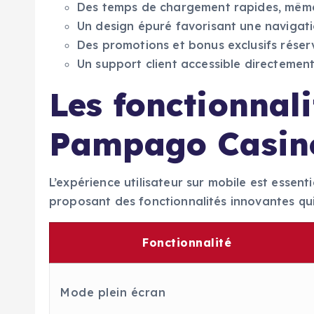
Des temps de chargement rapides, même
Un design épuré favorisant une navigatio
Des promotions et bonus exclusifs réserv
Un support client accessible directement 
Les fonctionnali
Pampago Casino
L’expérience utilisateur sur mobile est essent
proposant des fonctionnalités innovantes qui 
Fonctionnalité
Mode plein écran