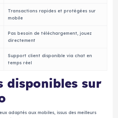
Transactions rapides et protégées sur
mobile
Pas besoin de téléchargement, jouez
directement
Support client disponible via chat en
temps réel
s disponibles sur
o
x adaptés aux mobiles, issus des meilleurs