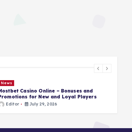
News
Kasyno internetowe Mostbet w Polsce
Editor
July 29, 2026