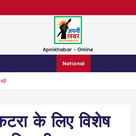
Apnikhabar - Online
ronment
Bihar
National
Jharkhand
बढ़ी
 कटरा के लिए विशेष