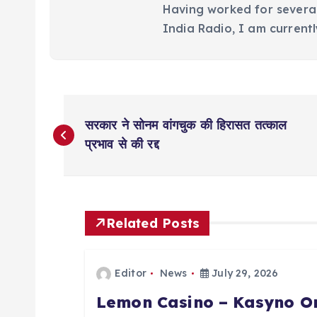
Having worked for several
India Radio, I am currentl
P
सरकार ने सोनम वांगचुक की हिरासत तत्काल
o
प्रभाव से की रद्द
s
t
Related Posts
n
Editor
News
July 29, 2026
a
Lemon Casino – Kasyno On