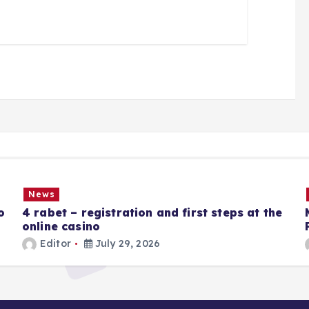
News
at the
Mostbet Casino Online – Bonuses and
Promotions for New and Loyal Players
Editor
July 29, 2026