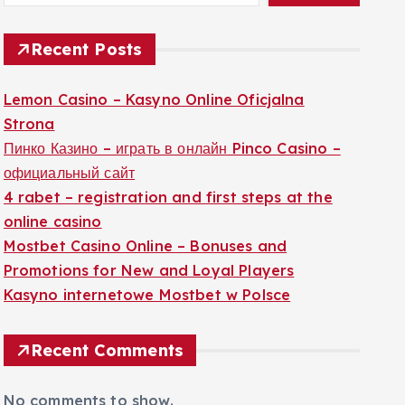
Recent Posts
Lemon Casino – Kasyno Online Oficjalna
Strona
Пинко Казино – играть в онлайн Pinco Casino –
официальный сайт
4 rabet – registration and first steps at the
online casino
Mostbet Casino Online – Bonuses and
Promotions for New and Loyal Players
Kasyno internetowe Mostbet w Polsce
Recent Comments
No comments to show.