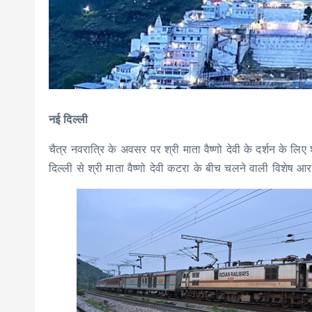
नई दिल्ली
चैत्र नवरात्रि के अवसर पर श्री माता वैष्णो देवी के दर्शन के लिए श
दिल्ली से श्री माता वैष्णो देवी कटरा के बीच चलने वाली विशेष आ