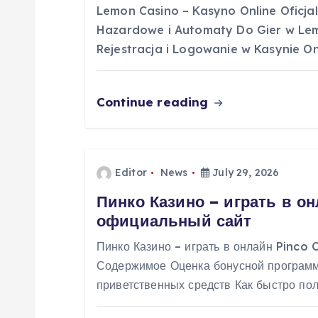
Lemon Casino – Kasyno Online Oficja
v
Hazardowe i Automaty Do Gier w Le
Rejestracja i Logowanie w Kasynie O
i
g
Continue reading
a
Editor
News
July 29, 2026
t
Пинко Казино – играть в о
официальный сайт
i
Пинко Казино – играть в онлайн Pinco
o
Содержимое Оценка бонусной программ
приветственных средств Как быстро по
n