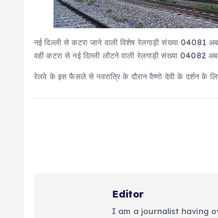
नई दिल्ली से कटरा जाने वाली विशेष रेलगाड़ी संख्या 04081 अ
वहीं कटरा से नई दिल्ली लौटने वाली रेलगाड़ी संख्या 04082 अब
रेलवे के इस फैसले से नवरात्रि के दौरान वैष्णो देवी के दर्शन के ल
Editor
I am a journalist having o