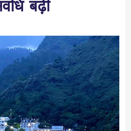
वधि बढ़ी