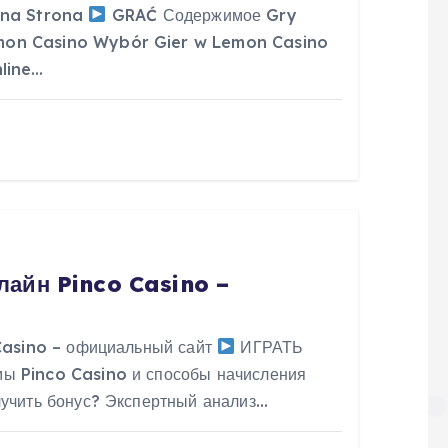
lna Strona
GRAĆ Содержимое Gry
mon Casino Wybór Gier w Lemon Casino
nline…
нлайн Pinco Casino –
 Casino – официальный сайт
ИГРАТЬ
ы Pinco Casino и способы начисления
лучить бонус? Экспертный анализ…