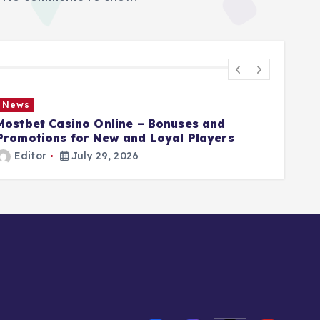
News
New
Mostbet Casino Online – Bonuses and
Kasy
Promotions for New and Loyal Players
Ed
Editor
July 29, 2026