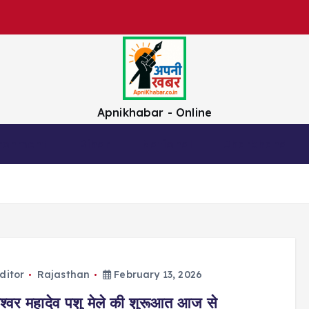
Apnikhabar - Online
ronment
Bihar
National
Jharkhand
ditor
Rajasthan
February 13, 2026
बेश्वर महादेव पशु मेले की शुरूआत आज से