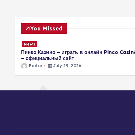
You Missed
News
a
Пинко Казино – играть в онлайн Pinco Casin
– официальный сайт
Editor
July 29, 2026