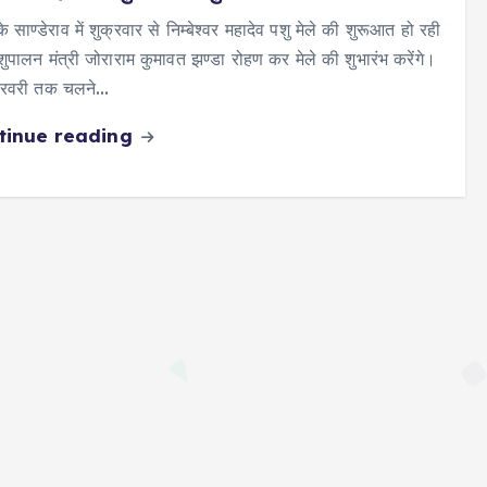
े साण्डेराव में शुक्रवार से निम्बेश्वर महादेव पशु मेले की शुरूआत हो रही
शुपालन मंत्री जोराराम कुमावत झण्डा रोहण कर मेले की शुभारंभ करेंगे।
रवरी तक चलने…
tinue reading