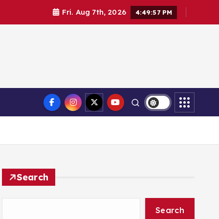
Fri. Aug 7th, 2026
4:49:57 PM
Search
Search