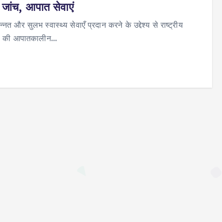
र जांच, आपात सेवाएं
न्नत और सुलभ स्वास्थ्य सेवाएँ प्रदान करने के उद्देश्य से राष्ट्रीय
कारियो की आपातकालीन…