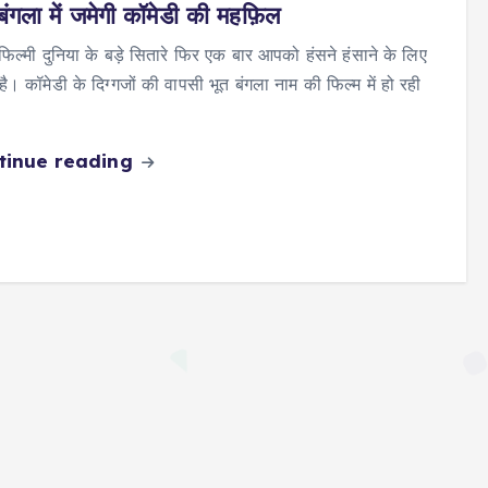
बंगला में जमेगी कॉमेडी की महफ़िल
ई फिल्मी दुनिया के बड़े सितारे फिर एक बार आपको हंसने हंसाने के लिए
है। कॉमेडी के दिग्गजों की वापसी भूत बंगला नाम की फिल्म में हो रही
tinue reading