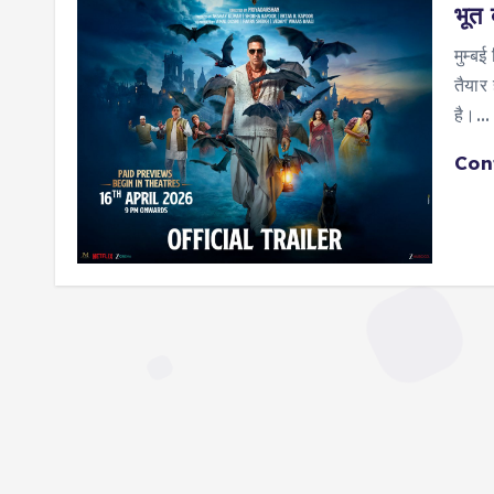
भूत 
मुम्ब
तैयार 
है।…
Con