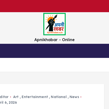
Apnikhabar - Online
ronment
Bihar
National
Jharkhand
ditor
Art
,
Entertainment
,
National
,
News
il 6, 2026