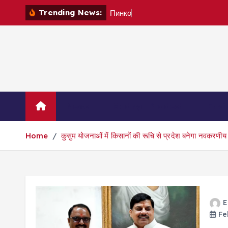
S
Trending News:
П
и
н
к
о
К
k
i
p
t
o
c
o
News
Madhya Pradesh
Envi
n
t
Home
कुसुम योजनाओं में किसानों की रूचि से प्रदेश बनेगा नवकरणीय ऊर
e
n
t
E
Fe