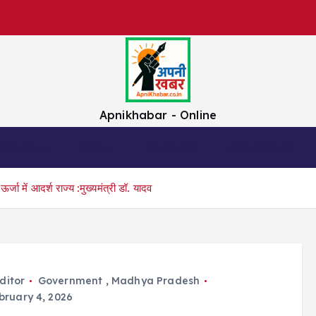
Apnikhabar - Online
ronment
Bihar
National
Jharkhand
्जा में आदर्श राज्य :मुख्यमंत्री डॉ. यादव
ditor
Government
,
Madhya Pradesh
bruary 4, 2026