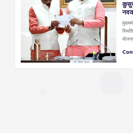
कुसु
नवकर
मुख्य
स्थित
योजनाओ
Con