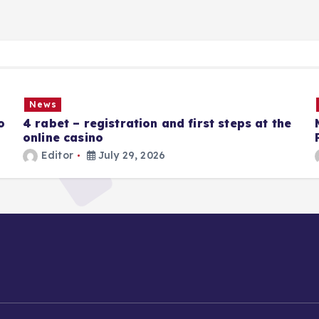
News
o
4 rabet – registration and first steps at the
online casino
Editor
July 29, 2026