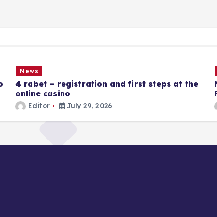
News
o
4 rabet – registration and first steps at the
online casino
Editor
July 29, 2026