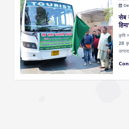
De
सेब 
हिम
कृषि म
28 कृ
उत्पा
Con