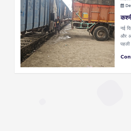
De
कश्म
नई दि
और अध
पहली 
Con