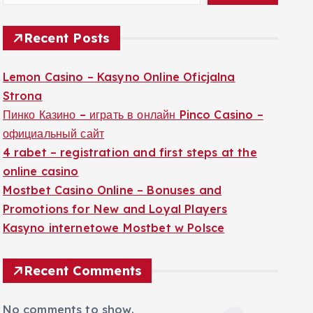
Recent Posts
Lemon Casino – Kasyno Online Oficjalna
Strona
Пинко Казино – играть в онлайн Pinco Casino –
официальный сайт
4 rabet – registration and first steps at the
online casino
Mostbet Casino Online – Bonuses and
Promotions for New and Loyal Players
Kasyno internetowe Mostbet w Polsce
Recent Comments
No comments to show.