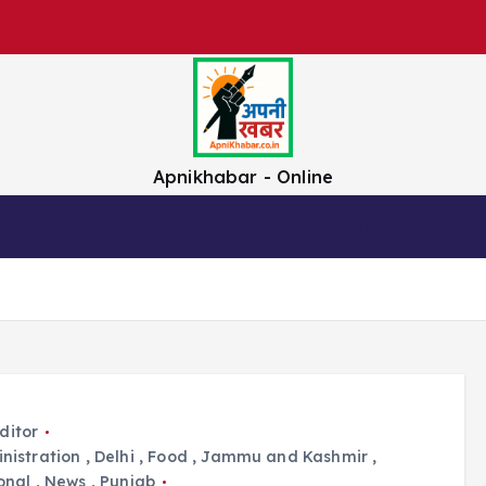
Apnikhabar - Online
ronment
Bihar
National
Jharkhand
ditor
nistration
,
Delhi
,
Food
,
Jammu and Kashmir
,
onal
,
News
,
Punjab