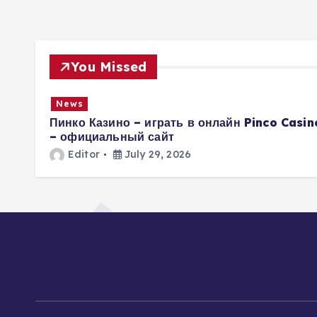
You Missed
News
a
Пинко Казино – играть в онлайн Pinco Casin
– официальный сайт
Editor
July 29, 2026