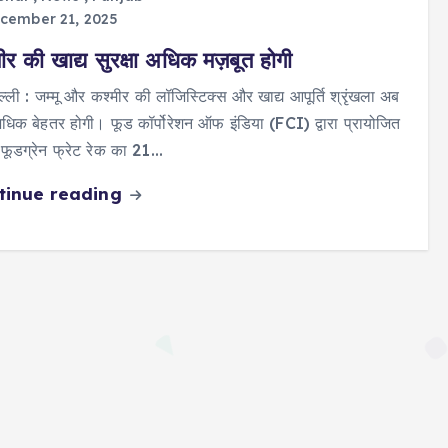
cember 21, 2025
ीर की खाद्य सुरक्षा अधिक मज़बूत होगी
ल्ली : जम्मू और कश्मीर की लॉजिस्टिक्स और खाद्य आपूर्ति श्रृंखला अब
िक बेहतर होगी। फूड कॉर्पोरेशन ऑफ इंडिया (FCI) द्वारा प्रायोजित
फूडग्रेन फ्रेट रेक का 21…
tinue reading