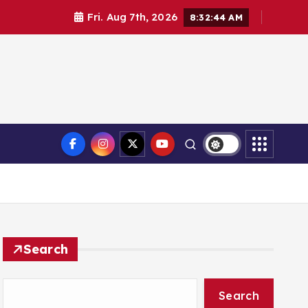
Fri. Aug 7th, 2026
8:32:45 AM
Search
Search