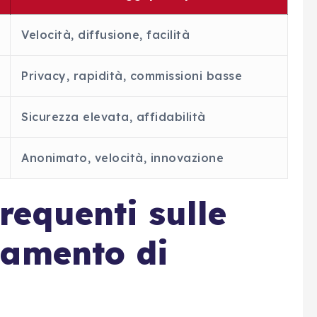
Velocità, diffusione, facilità
Privacy, rapidità, commissioni basse
Sicurezza elevata, affidabilità
Anonimato, velocità, innovazione
equenti sulle
gamento di