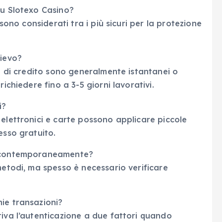
su Slotexo Casino?
 sono considerati tra i più sicuri per la protezione
lievo?
te di credito sono generalmente istantanei o
ichiedere fino a 3-5 giorni lavorativi.
i?
elettronici e carte possono applicare piccole
esso gratuito.
o contemporaneamente?
metodi, ma spesso è necessario verificare
ie transazioni?
tiva l’autenticazione a due fattori quando