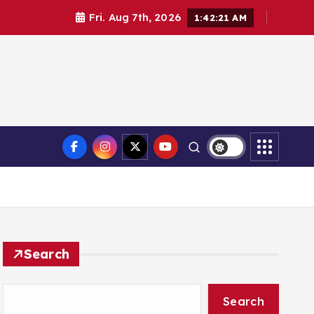
Fri. Aug 7th, 2026
1:42:22 AM
Search
Search