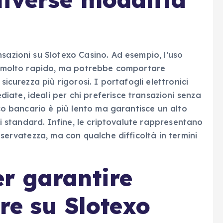
sazioni su Slotexo Casino. Ad esempio, l’uso
 e molto rapido, ma potrebbe comportare
sicurezza più rigorosi. I portafogli elettronici
ate, ideali per chi preferisce transazioni senza
ico bancario è più lento ma garantisce un alto
ari standard. Infine, le criptovalute rappresentano
iservatezza, ma con qualche difficoltà in termini
r garantire
re su Slotexo