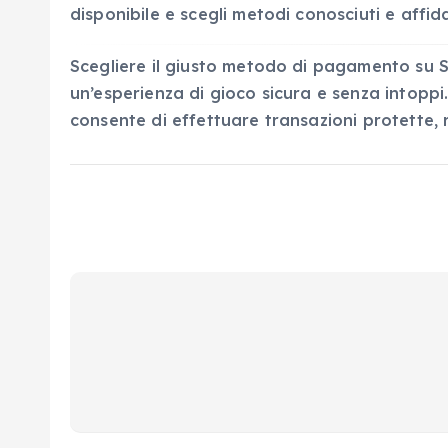
disponibile e scegli metodi conosciuti e affida
Scegliere il giusto metodo di pagamento su 
un’esperienza di gioco sicura e senza intoppi
consente di effettuare transazioni protette, 