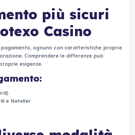
ento più sicuri
lotexo Casino
di pagamento, ognuno con caratteristiche proprie
laborazione. Comprendere le differenze può
 proprie esigenze.
agamento:
ard)
ll e Neteller
diverse modalità