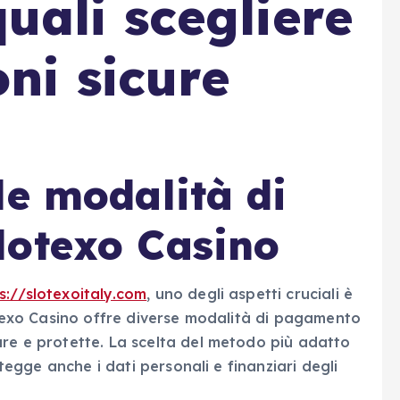
ali scegliere
ni sicure
le modalità di
lotexo Casino
s://slotexoitaly.com
, uno degli aspetti cruciali è
lotexo Casino offre diverse modalità di pagamento
ure e protette. La scelta del metodo più adatto
rotegge anche i dati personali e finanziari degli