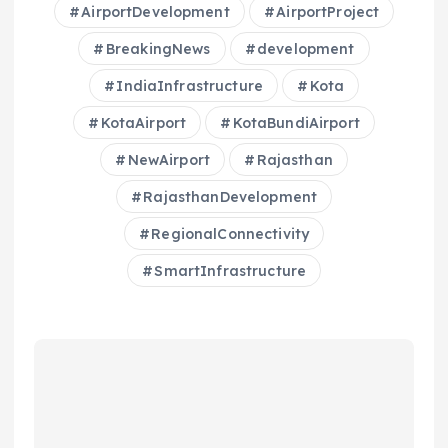
AirportDevelopment
AirportProject
BreakingNews
development
IndiaInfrastructure
Kota
KotaAirport
KotaBundiAirport
NewAirport
Rajasthan
RajasthanDevelopment
RegionalConnectivity
SmartInfrastructure