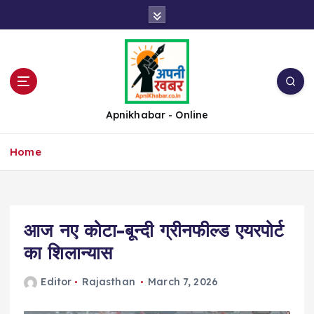
S
k
i
p
t
o
c
Apnikhabar - Online
o
n
Home
t
e
n
t
आज नए कोटा-बून्दी ग्रीनफील्ड एयरपोर्ट
का शिलान्यास
Editor
Rajasthan
March 7, 2026