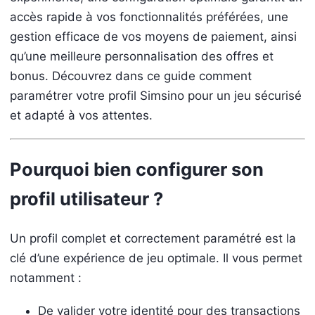
accès rapide à vos fonctionnalités préférées, une
gestion efficace de vos moyens de paiement, ainsi
qu’une meilleure personnalisation des offres et
bonus. Découvrez dans ce guide comment
paramétrer votre profil Simsino pour un jeu sécurisé
et adapté à vos attentes.
Pourquoi bien configurer son
profil utilisateur ?
Un profil complet et correctement paramétré est la
clé d’une expérience de jeu optimale. Il vous permet
notamment :
De valider votre identité pour des transactions