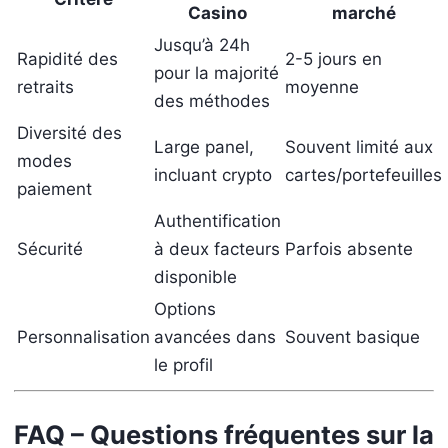
Casino
marché
Jusqu’à 24h
Rapidité des
2-5 jours en
pour la majorité
retraits
moyenne
des méthodes
Diversité des
Large panel,
Souvent limité aux
modes
incluant crypto
cartes/portefeuilles
paiement
Authentification
Sécurité
à deux facteurs
Parfois absente
disponible
Options
Personnalisation
avancées dans
Souvent basique
le profil
FAQ – Questions fréquentes sur la