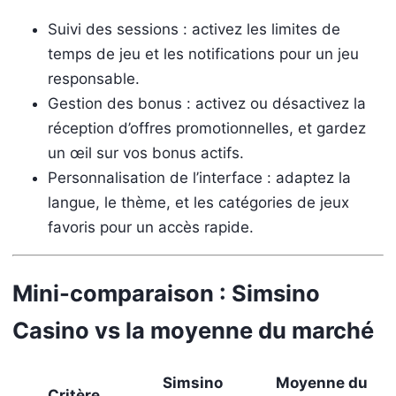
Suivi des sessions : activez les limites de
temps de jeu et les notifications pour un jeu
responsable.
Gestion des bonus : activez ou désactivez la
réception d’offres promotionnelles, et gardez
un œil sur vos bonus actifs.
Personnalisation de l’interface : adaptez la
langue, le thème, et les catégories de jeux
favoris pour un accès rapide.
Mini-comparaison : Simsino
Casino vs la moyenne du marché
Simsino
Moyenne du
Critère