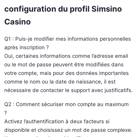
configuration du profil Simsino
Casino
Q1 : Puis-je modifier mes informations personnelles
après inscription ?
Oui, certaines informations comme l’adresse email
ou le mot de passe peuvent être modifiées dans
votre compte, mais pour des données importantes
comme le nom ou la date de naissance, il est
nécessaire de contacter le support avec justificatifs.
Q2 : Comment sécuriser mon compte au maximum
?
Activez l’authentification à deux facteurs si
disponible et choisissez un mot de passe complexe.