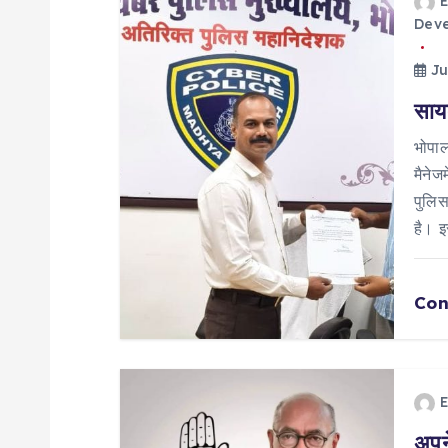
n
E
Dev
a
Ju
v
साय
भोपाल
i
मैनेज
पुलिस
g
है। 
a
Con
t
i
E
अपने