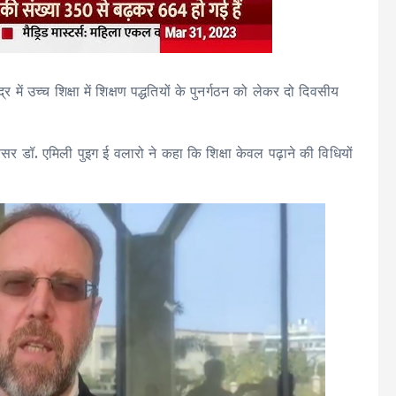
 में उच्च शिक्षा में शिक्षण पद्धतियों के पुनर्गठन को लेकर दो दिवसीय
फेसर डॉ. एमिली पुइग ई वलारो ने कहा कि शिक्षा केवल पढ़ाने की विधियों