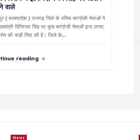
े वाले
पुर ( मध्यप्रदेश ) राजगढ़ जिले के वरिष्ठ कांग्रेसी नेताओं ने
मुख्यमंत्री दिग्विजय सिंह पर कुछ कांग्रेसी नेताओं द्वारा लगाए
ोप की कड़ी निंदा की है। जिले के…
tinue reading
News