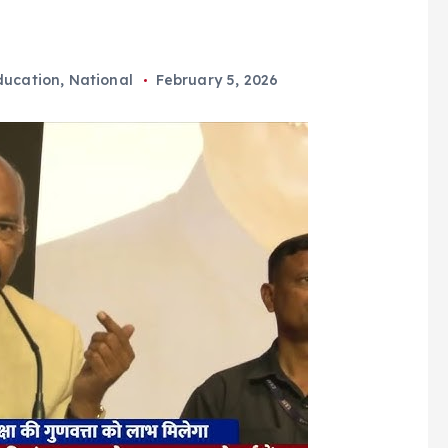
Education
,
National
February 5, 2026