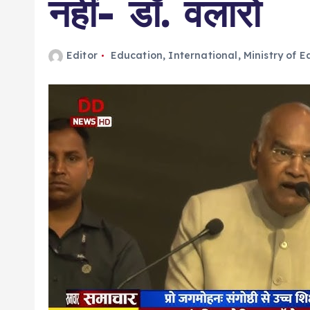
नहीं- डॉ. वलारो
Editor
Education
,
International
,
Ministry of 