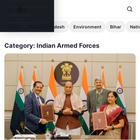
Jharkhand
News
Madhya Pradesh
Environment
Bihar
Nati
Category: Indian Armed Forces